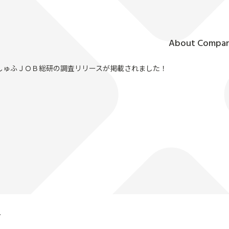
About Compa
会社情報
』にてしゅふＪＯＢ総研の調査リリースが掲載されました！
せ