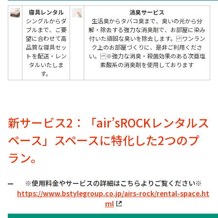
寝具レンタル
消臭サービス
シングルからダ
生活臭からタバコ臭まで、臭いの元から分
ブルまで、ご要
解・除去する強力な消臭剤で、お部屋に染み
望に合わせて高
付いた頑固な臭いを除去します。 ワンラン
品質な寝具セッ
ク上のお部屋づくりに、是非ご利用くださ
トを配送・レン
い。 ※強力な消臭・殺菌効果のある次亜塩
タルいたしま
素酸系の消臭剤を使用しております
す。
新サービス2：「air’sROCKレンタルス
ペース」スペースに特化した2つのプ
ラン。
※使用料金やサービスの詳細はこちらよりご覧ください※
https://www.bstylegroup.co.jp/airs-rock/rental-space.ht
ml