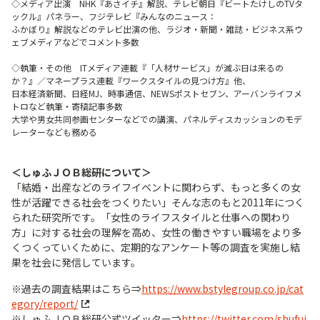
◇メディア出演 NHK『あさイチ』解説、テレビ朝日『ビートたけしのTVタ
ックル』パネラー、フジテレビ『みんなのニュース：​
ふかぼり』解説などのテレビ出演の他、ラジオ・新聞・雑誌・ビジネス系ウ
ェブメディアなどでコメント多数​
◇執筆・その他 ITメディア連載『「人材サービス」が滅ぶ日は来るの
か？』／マネープラス連載『ワークスタイルの見つけ方』​他、
日本経済新聞、日経MJ、時事通信、NEWSポストセブン、アーバンライフメ
トロなど執筆・寄稿記事多数​
大学や男女共同参画センターなどでの講演、パネルディスカッションのモデ
レーターなども務める​
＜しゅふＪＯＢ総研について＞
「結婚・出産などのライフイベントに関わらず、もっと多くの女
性が活躍できる社会をつくりたい」そんな志のもと2011年につく
られた研究所です。「女性のライフスタイルと仕事への関わり
方」に対する社会の理解を高め、女性の働きやすい職場をより多
くつくっていくために、定期的なアンケート等の調査を実施し結
果を社会に発信しています。
※過去の調査結果はこちら⇒
https://www.bstylegroup.co.jp/cat
egory/report/
※しゅふＪＯＢ総研公式ツイッター⇒
https://twitter.com/shufuj