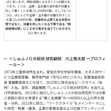
ばと思います。時給相場には大きく2つの壁があ
ります。1つは、主婦・主夫層の過半数が扶養を
外して働くことを選ぶ1,500円の壁。そしてもう1
つは、ほとんどの主婦・主夫層が扶養を外すこと
を選ぶ2,000円の壁。
扶養枠の上限である年収の
壁ではなく、扶養を外したくなる下限である「時
給相場の壁」にこそぜひ焦点を当てていただきた
い
と考えます。
＜しゅふＪＯＢ総研 研究顧問 川上敬太郎 ープロフィ
ールー​＞
1973年三重県津市生まれ。愛知大学文学部卒業後、大手人材サー
ビス企業管理職、業界専門誌『月刊人材ビジネス』営業推進部部
長 兼編集委員などを経て、2010年に株式会社ビースタイル（当
時）入社。翌年、調査機関『しゅふＪＯＢ総合研究所』を起ち上
げ所長就任。2011年に設立したしゅふＪＯＢ総合研究所では仕事
と家庭の両立を希望する“働く主婦層”のべ40000人以上の声を調
査・分析。2021年に独立。“ワークスタイル”をメインテーマにし
た研究・執筆・講演、企業の事業支援および広報ブランディング