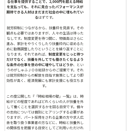
る仕事を提供することで、2,000円を超える時給
を支払っても、それに見合ったパフォーマンスが
期待できる人材はまだまだ社会の中に埋もれてい
る
はずです。
就労抑制につながるから、扶養枠を見直す。その
観点も必要ではありますが、人々の生活は待った
なしです。制度変更を待つ間に、物価高はさらに
進み、家計をやりくりしたり扶養枠内に収めるた
めに勤務調整したりということを繰り返すことに
なります。それであれば、
制度変更をじっと待つ
だけでなく、扶養を外してでも働きたくなるよう
な条件の仕事を世の中に増やしてはどうか
、とい
うのがしゅふＪＯＢ総研からのご提案です。それ
は就労抑制からの解放を目指す施策としてより即
効性が高く、経済発展にも家計支援にも役立ちま
す。
この度公開した『「時給相場の壁」一覧』は、時
給がどの程度であればどれくらいの人が扶養を外
して働くことを選択するかを図る目安です。個々
の志向については個別にヒアリングする必要があ
りますが、パート採用をされる企業の方や求人広
告を取り扱う事業者の方などに、時給と扶養外し
の関係性を把握する目安としてご利用いただけれ