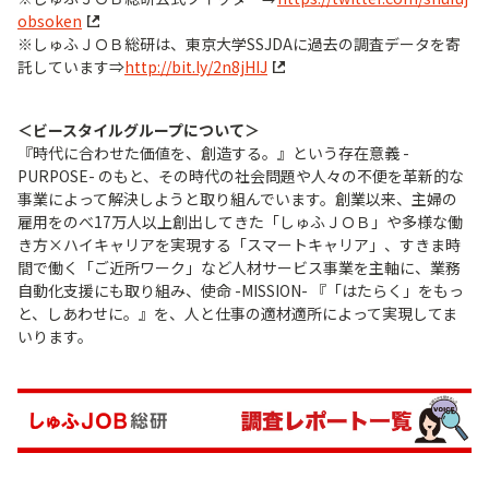
obsoken
※しゅふＪＯＢ総研は、東京大学SSJDAに過去の調査データを寄
託しています⇒
http://bit.ly/2n8jHIJ
＜ビースタイルグループについて＞
『時代に合わせた価値を、創造する。』という存在意義 -
PURPOSE- のもと、その時代の社会問題や人々の不便を革新的な
事業によって解決しようと取り組んでいます。創業以来、主婦の
雇用をのべ17万人以上創出してきた「しゅふＪＯＢ」や多様な働
き方×ハイキャリアを実現する「スマートキャリア」、すきま時
間で働く「ご近所ワーク」など人材サービス事業を主軸に、業務
自動化支援にも取り組み、使命 -MISSION- 『「はたらく」をもっ
と、しあわせに。』を、人と仕事の適材適所によって実現してま
いります。