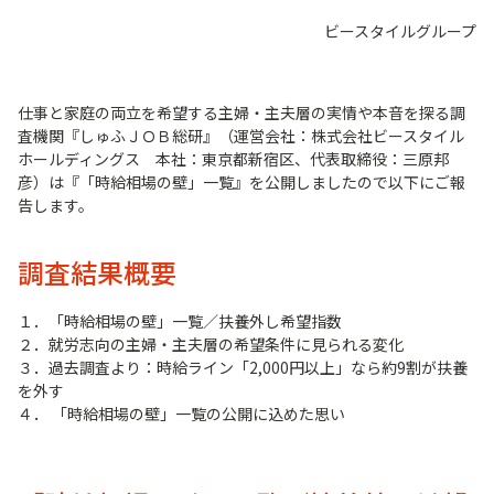
ビースタイルグループ
仕事と家庭の両立を希望する主婦・主夫層の実情や本音を探る調
査機関『しゅふＪＯＢ総研』（運営会社：株式会社ビースタイル
ホールディングス 本社：東京都新宿区、代表取締役：三原邦
彦）は『「時給相場の壁」一覧』を公開しましたので以下にご報
告します。
調査結果概要
１．「時給相場の壁」一覧／扶養外し希望指数
２．就労志向の主婦・主夫層の希望条件に見られる変化
３．過去調査より：時給ライン「2,000円以上」なら約9割が扶養
を外す
４． 「時給相場の壁」一覧の公開に込めた思い