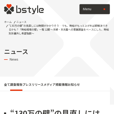
Menu
ホーム
ニュース
“130万の壁”の見直しには時間がかかりそう…でも、時給がもっと上がれば即解決でき
るかも？「時給相場の壁」一覧 公開 ～主婦・主夫層への意識調査をベースにした、時給
別扶養外し希望指数～
ニュース
News
全て
調査報告
プレスリリース
メディア掲載情報
お知らせ
“130万の壁”の見直しには