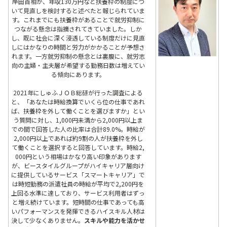
岸田首相が、年収130万円など扶養枠の制度につ
いて見直しを検討すると述べたと報じられていま
す。これまでにも扶養枠があることで就労抑制に
つながる懸念は指摘されてきていました。しか
し、既に社会に深く浸透している制度だけに見直
しにはかなりの時間と労力がかかることが予想さ
れます。一方就労抑制の懸念とは裏腹に、就労志
向の主婦・主夫層が希望する勤務日数は増えてい
る傾向にあります。
2021年にしゅふＪＯＢ総研が行った調査による
と、「あなたは時給換算でいくら位の仕事であれ
ば、扶養枠を外して働くことを選びますか」とい
う質問に対し、1,000円未満から2,000円以上ま
での間で回答した人の比率は合計89.0%。時給が
2,000円以上であれば約9割の人が扶養枠を外し
て働くことを選択すると回答しています。時給2,
000円という相場はかなり高い印象があります
が、ビースタイルグループがハイキャリア層向け
に提供しているサービス「スマートキャリア」で
は時短勤務の派遣社員の時給が平均で2,200円を
上回る水準に達しており、サービス利用者はずっ
と増え続けています。短時間の仕事であっても高
いパフォーマンスを発揮できるハイスキル人材は
決して少なくありません。
スキルや能力を活かせ