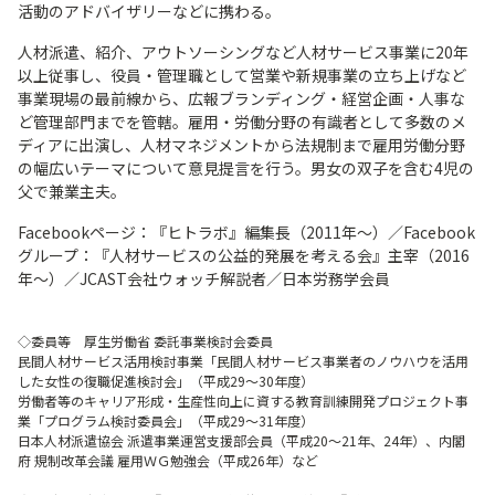
活動のアドバイザリーなどに携わる。
人材派遣、紹介、アウトソーシングなど人材サービス事業に20年
以上従事し、役員・管理職として営業や新規事業の立ち上げなど
事業現場の最前線から、広報ブランディング・経営企画・人事な
ど管理部門までを管轄。雇用・労働分野の有識者として多数のメ
ディアに出演し、人材マネジメントから法規制まで雇用労働分野
の幅広いテーマについて意見提言を行う。男女の双子を含む4児の
父で兼業主夫。
Facebookページ：『ヒトラボ』編集長（2011年～）／Facebook
グループ：『人材サービスの公益的発展を考える会』主宰（2016
年～）／JCAST会社ウォッチ解説者／日本労務学会員​
◇委員等 厚生労働省 委託事業検討会委員​
民間人材サービス活用検討事業「民間人材サービス事業者のノウハウを活用
した女性の復職促進検討会」（平成29～30年度）​
労働者等のキャリア形成・生産性向上に資する教育訓練開発プロジェクト事
業「プログラム検討委員会」（平成29～31年度）​
日本人材派遣協会 派遣事業運営支援部会員（平成20～21年、24年）、内閣
府 規制改革会議 雇用ＷＧ勉強会（平成26年）など​