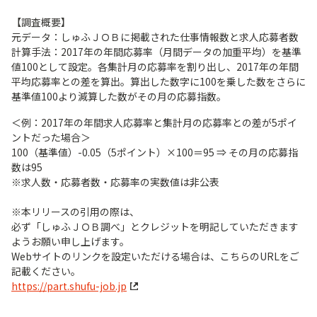
【調査概要】
元データ：しゅふＪＯＢに掲載された仕事情報数と求人応募者数
計算手法：2017年の年間応募率（月間データの加重平均）を基準
値100として設定。各集計月の応募率を割り出し、2017年の年間
平均応募率との差を算出。算出した数字に100を乗した数をさらに
基準値100より減算した数がその月の応募指数。
＜例：2017年の年間求人応募率と集計月の応募率との差が5ポイ
ントだった場合＞
100（基準値）-0.05（5ポイント）×100＝95 ⇒ その月の応募指
数は95
※求人数・応募者数・応募率の実数値は非公表
※本リリースの引用の際は、
必ず「しゅふＪＯＢ調べ」とクレジットを明記していただきます
ようお願い申し上げます。
Webサイトのリンクを設定いただける場合は、こちらのURLをご
記載ください。
https://part.shufu-job.jp