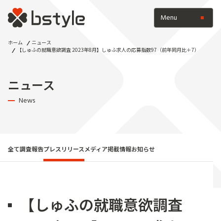
Menu
ホーム
ニュース
【しゅふの就職意欲調査 2023年8月】しゅふ求人の応募指数97（前年同月比＋7）
ニュース
News
全て
調査報告
プレスリリース
メディア掲載情報
お知らせ
【しゅふの就職意欲調査