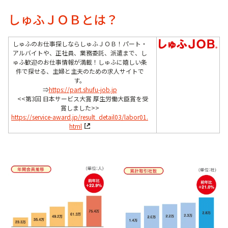
しゅふＪＯＢとは？
しゅふのお仕事探しならしゅふＪＯＢ！パート・
アルバイトや、正社員、業務委託、派遣まで、し
ゅふ歓迎のお仕事情報が満載！しゅふに嬉しい条
件で探せる、主婦と主夫のための求人サイトで
す。
⇒
https://part.shufu-job.jp
<<第3回 日本サービス大賞 厚生労働大臣賞を受
賞しました>>
https://service-award.jp/result_detail03/labor01.
html