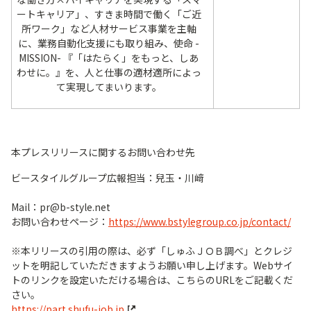
ートキャリア」、すきま時間で働く「ご近
所ワーク」など人材サービス事業を主軸
に、業務自動化支援にも取り組み、使命 -
MISSION- 『「はたらく」をもっと、しあ
わせに。』を、人と仕事の適材適所によっ
て実現してまいります。
本プレスリリースに関するお問い合わせ先
ビースタイルグループ広報担当：兒玉・川﨑
Mail：pr@b-style.net
お問い合わせページ：
https://www.bstylegroup.co.jp/contact/
※本リリースの引用の際は、必ず「しゅふＪＯＢ調べ」とクレジ
ットを明記していただきますようお願い申し上げます。Webサイ
トのリンクを設定いただける場合は、こちらのURLをご記載くだ
さい。
https://part.shufu-job.jp