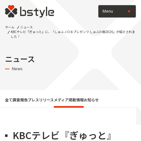
Menu
ホーム
ニュース
KBCテレビ『ぎゅっと』に、「しゅふＪＯＢプレゼンツ しゅふ川柳2026」が紹介されま
した！
ニュース
News
全て
調査報告
プレスリリース
メディア掲載情報
お知らせ
KBCテレビ『ぎゅっと』