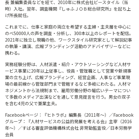
長 兼編集委員などを経て、2010年に株式会社ビースタイル（当
時）入社。翌年、調査機関『しゅふＪＯＢ総合研究所』を起ち上
げ所長就任。
これまでに、仕事と家庭の両立を希望する主婦・主夫層を中心に
のべ50000人の声を調査・分析し、300本以上のレポートを配信。
2021年に独立し現職の他、ワークスタイル研究家として解説記事
の執筆・講演、広報ブランディング活動のアドバイザリーなどに
携わる。
実務経験分野は、人材派遣・紹介・アウトソーシングなど人材サ
ービス事業に20年以上従事し、役員・管理職として営業や新規事
業の立ち上げ、広報ブランディング、経営企画、人事など事業現
場の最前線から管理部門まで管轄するなど多岐にわたる。人材マ
ネジメントから法規制まで、雇用労働分野の幅広いテーマについ
て多数のメディア出演などを通して意見提言を行う。男女の双子
を含む4児の父で兼業主夫。
Facebookページ：『ヒトラボ』編集長（2011年～）／Facebook
グループ：『人材サービスの公益的発展を考える会』主宰（2016
年～）／すばる審査評価機構株式会社 非常勤監査役／日本労務学
会員