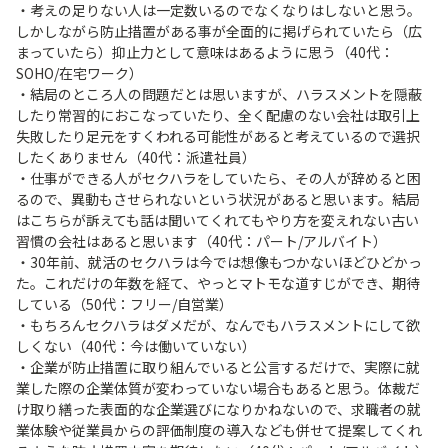
・考えの足りない人は一定数いるのでなくなりはしないと思う。
しかしながら防止措置がある事が全面的に掲げられていたら（広
まっていたら）抑止力として意味はあるように思う（40代：
SOHO/在宅ワーク）
・結局のところ人の問題だとは思いますが、ハラスメントを隠蔽
したり常習的におこなっていたり、全く配慮のない会社は取引上
失敗したり足元をすくわれる可能性があると考えているので選択
したくありません（40代：派遣社員）
・仕事ができる人がセクハラをしていたら、その人が辞めると困
るので、異動もさせられないという状況があると思います。結局
はこちらが訴えても話は聞いてくれてもやり方を変えれない古い
習慣の会社はあると思います（40代：パート/アルバイト）
・30年前、就活のセクハラは今では想像もつかないほどひどかっ
た。これだけの年数を経て、やっとマトモな道すじができ、期待
している（50代：フリー/自営業）
・もちろんセクハラはダメだが、なんでもハラスメントにして欲
しくない（40代：今は働いていない）
・企業が防止措置に取り組んでいると公言するだけで、実際に就
業した際の企業体質が変わっていない場合もあると思う。体裁だ
け取り繕った表面的な企業選びになりかねないので、求職者の就
業体験や従業員からの評価制度の導入なども併せて提案してくれ