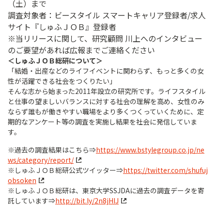
（土）まで
調査対象者：ビースタイル スマートキャリア登録者/求人
サイト『しゅふＪＯＢ』登録者
※当リリースに関して、研究顧問 川上へのインタビュー
のご要望があれば広報までご連絡ください
＜しゅふＪＯＢ総研について＞
「結婚・出産などのライフイベントに関わらず、もっと多くの女
性が活躍できる社会をつくりたい」
そんな志から始まった2011年設立の研究所です。ライフスタイル
と仕事の望ましいバランスに対する社会の理解を高め、女性のみ
ならず誰もが働きやすい職場をより多くつくっていくために、定
期的なアンケート等の調査を実施し結果を社会に発信していま
す。
※過去の調査結果はこちら⇒
https://www.bstylegroup.co.jp/ne
ws/category/report/
※しゅふＪＯＢ総研公式ツイッター⇒
https://twitter.com/shufuj
obsoken
※しゅふＪＯＢ総研は、東京大学SSJDAに過去の調査データを寄
託しています⇒
http://bit.ly/2n8jHIJ