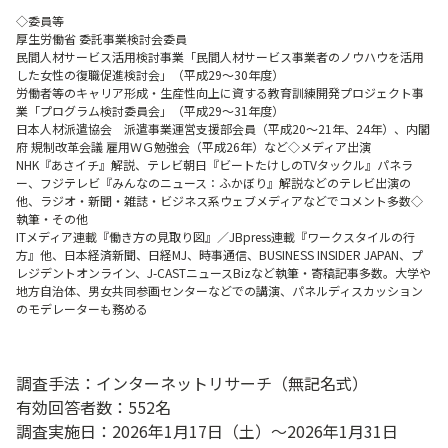
◇委員等
厚生労働省 委託事業検討会委員
民間人材サービス活用検討事業「民間人材サービス事業者のノウハウを活用
した女性の復職促進検討会」（平成29～30年度）
労働者等のキャリア形成・生産性向上に資する教育訓練開発プロジェクト事
業「プログラム検討委員会」（平成29～31年度）
日本人材派遣協会 派遣事業運営支援部会員（平成20～21年、24年）、内閣
府 規制改革会議 雇用ＷＧ勉強会（平成26年）など◇メディア出演
NHK『あさイチ』解説、テレビ朝日『ビートたけしのTVタックル』パネラ
ー、フジテレビ『みんなのニュース：ふかぼり』解説などのテレビ出演の
他、ラジオ・新聞・雑誌・ビジネス系ウェブメディアなどでコメント多数◇
執筆・その他
ITメディア連載『働き方の見取り図』／JBpress連載『ワークスタイルの行
方』他、日本経済新聞、日経MJ、時事通信、BUSINESS INSIDER JAPAN、プ
レジデントオンライン、J-CASTニュースBizなど執筆・寄稿記事多数。大学や
地方自治体、男女共同参画センターなどでの講演、パネルディスカッション
のモデレーターも務める
調査手法：インターネットリサーチ（無記名式）
有効回答者数：552名
調査実施日：2026年1月17日（土）～2026年1月31日