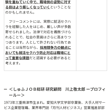
験を重ねていく中で、職場側の姿勢に対す
る目はより厳しくなっていく
ということな
のかもしれません。
フリーコメントには、実際に就活セクハ
ラを経験した人をはじめ、厳しい声が多数
寄せられました。法律で対応を義務づけら
れることで、社会の意識はさらに高まりつ
つあります。人として許されない行為であ
ることは当然ながら、
採用競争力の観点に
おいても就活セクハラ防止対応は職場にと
って重要な課題
だと認識する必要があると
考えます。
＜しゅふＪＯＢ総研 研究顧問 川上敬太郎 ープロフィ
ールー​＞
1973年三重県津市生まれ。愛知大学文学部卒業後、大手人材サー
ビス企業管理職、業界専門誌『月刊人材ビジネス』営業推進部部