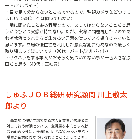
ート/アルバイト）
・目で見て分からないところでやるので、監視カメラなどつけて
ほしい（50代：今は働いていない）
・話に聞いたことある程度なので、あってはならないことだと思
うが今ひとつ実感が持てない。ただ、実際に問題視したいのであ
れば就活セクハラなど生ぬるい言葉を使っている場合じゃないと
思います。立場の優位性を利用した悪質な犯罪行為なので厳しく
取り締まってほしいです（30代：パート/アルバイト）
・セクハラをする本人がおそらく気づいてない事が一番大きな原
因だと思う（40代：正社員）
しゅふＪＯＢ総研 研究顧問 川上敬太
郎より
基本的に強い立場である求人企業側が求職者に
対して行う就活セクハラ。主婦層を中心とする就
労志向の女性に、今年10月から就活セクハラ防止
措置が企業に義務づけられることによってどのよ