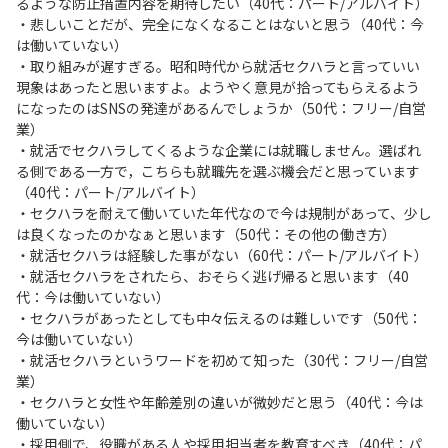
るような防止措置内容を期待したい（40代：パート/アルバイト）
・悲しいことだが、完全になくなることはないと思う（40代：今
は働いていない）
・取り組みが遅すぎる。昭和時代から就活セクハラと言っていい
現象はあったと思いますよ。ようやく意見が拾ってもらえるよう
になったのはSNSの発達があるんでしょうか（50代：フリー/自営
業）
・就活でセクハラしてくるような企業には就職しません。選ばれ
る側である一方で，こちらも就職先を選ぶ機会だと思っています
（40代：パート/アルバイト）
・セクハラを耐えて働いていた年代なので今は規制があって、少し
は良くなったのかなぁと思います（50代：その他の働き方）
・就活セクハラは経験した事がない（60代：パート/アルバイト）
・就活セクハラをされたら、おそらく逃げ帰ると思います（40
代：今は働いていない）
・セクハラがあったとしても中々伝えるのは難しいです（50代：
今は働いていない）
・就活セクハラというワードを初めて知った（30代：フリー/自営
業）
・セクハラと女性や年齢差別の違いが微妙だと思う（40代：今は
働いていない）
・採用側で、役職がある人や採用担当者を教育すべき（40代：パ